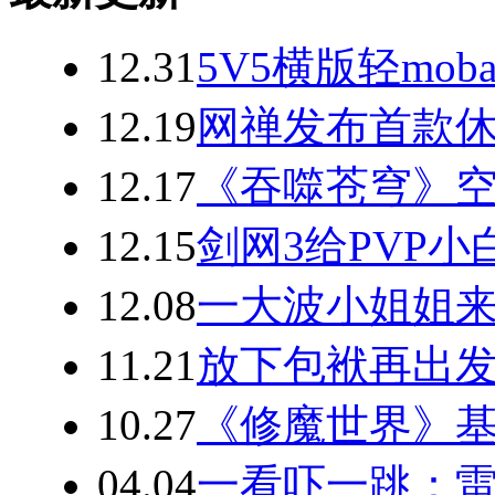
12.31
5V5横版轻mo
12.19
网禅发布首款休
12.17
《吞噬苍穹》空
12.15
剑网3给PVP
12.08
一大波小姐姐来
11.21
放下包袱再出发 Cl
10.27
《修魔世界》
04.04
一看吓一跳：