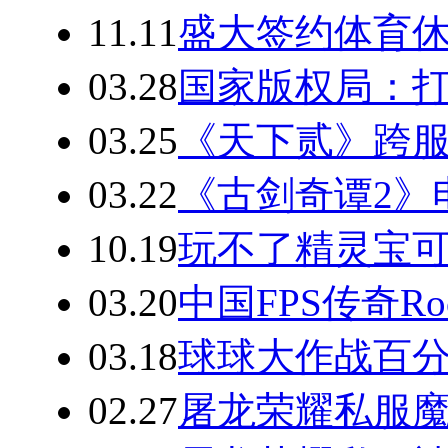
11.11
盛大签约体育休闲网
03.28
国家版权局：
03.25
《天下贰》跨
03.22
《古剑奇谭2》
10.19
玩不了精灵宝可
03.20
中国FPS传奇Ro
03.18
球球大作战百分
02.27
屠龙荣耀私服