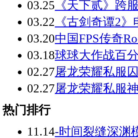
03.25
《天下贰》跨
03.22
《古剑奇谭2》
03.20
中国FPS传奇Roc
03.18
球球大作战百分
02.27
屠龙荣耀私服
02.27
屠龙荣耀私服神
热门排行
11.14
-时间裂缝深渊模