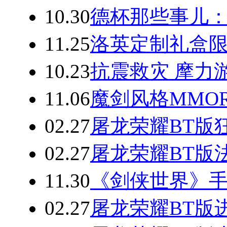
10.30
德杯那些事儿
11.25
洛英定制礼盒限量
10.23
抗震救灾 摩力
11.06
魔剑风格MMO
02.27
屠龙荣耀BT版
02.27
屠龙荣耀BT版
11.30
《剑侠世界》手
02.27
屠龙荣耀BT版