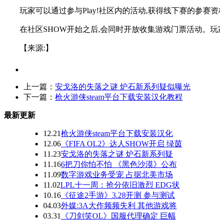
玩家可以通过参与Play!社区内的活动,获得线下赛的参赛
在社区SHOW开始之后,会同时开放收集游戏门票活动。玩
【来源:】
上一篇：
安戈洛的失落之谜 炉石新系列疑似曝光
下一篇：
枪火游侠steam平台下载安装汉化教程
最新更新
12.21
枪火游侠steam平台下载安装汉化
12.06
《FIFA OL2》达人SHOW开启 绿茵
11.23
安戈洛的失落之谜 炉石新系列疑
11.16
6把刀你怕不怕 《黑色沙漠》公布
11.09
数字游戏业务受宠 占据北美市场
11.02
LPL十一周：抢分依旧激烈 EDG状
10.16
《征途2手游》3.28开测 参与测试
04.03
外媒:3A大作频频失利 其他游戏将
03.31
《刀剑笑OL》国服代理确定 巨幅