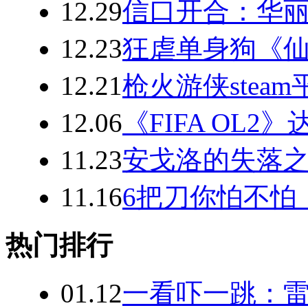
12.29
信口开合：华丽
12.23
狂虐单身狗《
12.21
枪火游侠stea
12.06
《FIFA OL2
11.23
安戈洛的失落之
11.16
6把刀你怕不怕
热门排行
01.12
一看吓一跳：雷