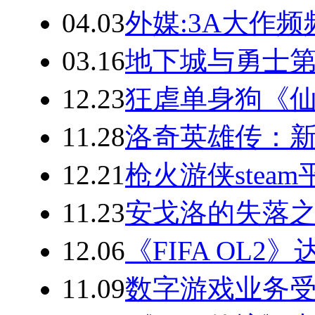
04.03
外媒:3A大作
03.16
地下城与勇士
12.23
狂虐单身狗《仙
11.28
洛奇英雄传：新
12.21
枪火游侠stea
11.23
安戈洛的失落之
12.06
《FIFA OL
11.09
数字游戏业务受