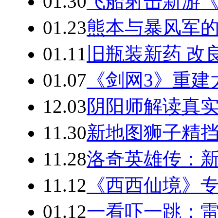
01.30
飞船射击新游《
01.23
熊本与暴风军的
01.11
旧瓶装新药 改
01.07
《剑网3》重建
12.03
阴阳师解读真实
11.30
新地图狮子精挡
11.28
洛奇英雄传：新
11.12
《西西仙境》专
01.12
一看吓一跳：