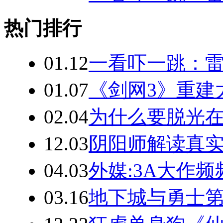
热门排行
01.12
一看吓一跳：雷
01.07
《剑网3》重建
02.04
为什么要脱光在
12.03
阴阳师解读真实
04.03
外媒:3A大作
03.16
地下城与勇士