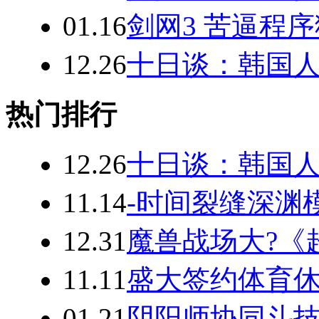
01.16
剑网3 苦逼程序猿
12.26
十日谈：韩国
热门排行
12.26
十日谈：韩国
11.14
-时间裂缝深渊模
12.31
魔兽战场大?《
11.11
盛大签约体育休闲网
01.21
阴阳师协同斗