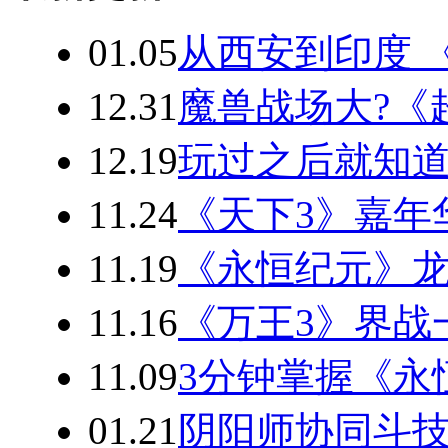
01.05
从西安到印度 
12.31
魔兽战场大?《
12.19
玩过之后就知道
11.24
《天下3》嘉年
11.19
《永恒纪元》龙
11.16
《万王3》界战
11.09
3分钟掌握《永
01.21
阴阳师协同斗