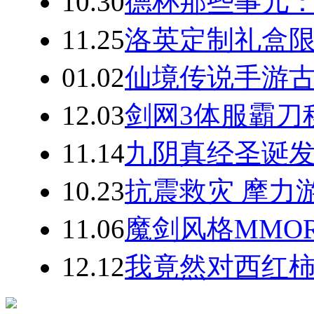
10.30
德杯那些事儿
11.25
洛英定制礼盒限量
01.02
仙境传说手游古
12.03
剑网3体服霸刀
11.14
九阴真经圣诞发
10.23
抗震救灾 摩力
11.06
魔剑风格MMO
12.12
我竟然对西红柿