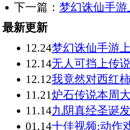
下一篇：
梦幻诛仙手游
最新更新
12.24
梦幻诛仙手游
12.14
无人可挡上传说
12.12
我竟然对西红柿
11.21
炉石传说本周
11.14
九阴真经圣诞发
01.14
十佳视频:动作