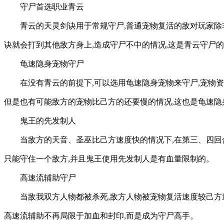
守尸首选职业青云
青云的天灵剑诀用于常规守尸,普通宠物复活的敌对玩家除
诀就会打到其他敌方身上,造成守尸不中的情况,这是青云守尸
龟速隐身宠物守尸
在没有青云的前提下,可以选用龟速隐身宠物来守尸,宠物
但是也有可能敌方的宠物比己方的还要慢的情况,这也是龟速隐
鬼王的先发制人
当敌方的天音、圣巫比己方速度快的情况下,在第三、四回
只能守住一个敌方,并且鬼王使用先发制人是有血量限制的。
高速流辅助守尸
当敌我双方人物都被杀死,敌方人物被宠物复活速度较己方
高速流辅助不再局限于加血和封印,而是成为守尸高手。