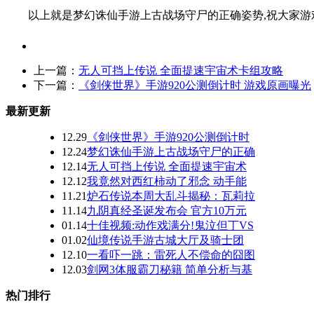
以上就是梦幻诛仙手游上古战场守尸的正确姿势,祝大家游
上一篇：
无人可挡上传说 全面提速宇宙术卡组攻略
下一篇：
《剑侠世界》手游920公测倒计时 游戏原画曝光
最新更新
12.29
《剑侠世界》手游920公测倒计时
12.24
梦幻诛仙手游上古战场守尸的正确
12.14
无人可挡上传说 全面提速宇宙术
12.12
我竟然对西红柿动了邪念 动手能
11.21
炉石传说本周大乱斗揭秘：瓦莉拉
11.14
九阴真经圣诞发布会 官方10万元
01.14
十佳视频:动作戏满分!鬼泣但丁VS
01.02
仙境传说手游古城大厅及骑士团
12.10
一看吓一跳：雷死人不偿命的囧图
12.03
剑网3体服霸刀秘籍 简单分析与基
热门排行