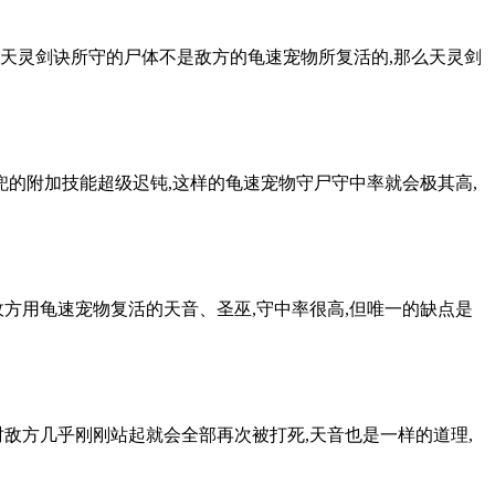
果天灵剑诀所守的尸体不是敌方的龟速宠物所复活的,那么天灵剑
兜的附加技能超级迟钝,这样的龟速宠物守尸守中率就会极其高,
方用龟速宠物复活的天音、圣巫,守中率很高,但唯一的缺点是
敌方几乎刚刚站起就会全部再次被打死,天音也是一样的道理,