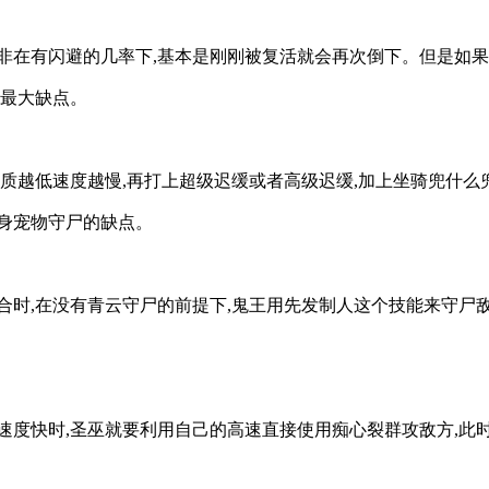
非在有闪避的几率下,基本是刚刚被复活就会再次倒下。但是如
的最大缺点。
资质越低速度越慢,再打上超级迟缓或者高级迟缓,加上坐骑兜什么
身宠物守尸的缺点。
合时,在没有青云守尸的前提下,鬼王用先发制人这个技能来守尸敌
速度快时,圣巫就要利用自己的高速直接使用痴心裂群攻敌方,此时