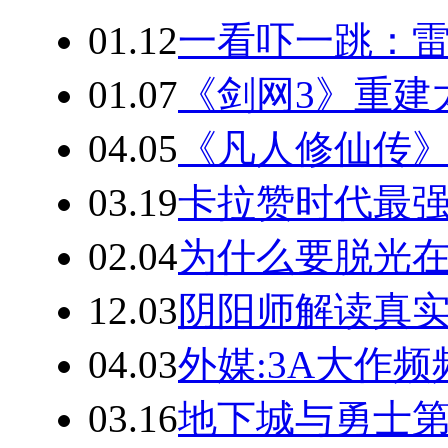
01.12
一看吓一跳：雷
01.07
《剑网3》重建
04.05
《凡人修仙传》
03.19
卡拉赞时代最强
02.04
为什么要脱光在
12.03
阴阳师解读真实
04.03
外媒:3A大作
03.16
地下城与勇士