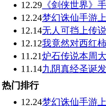
12.29
《剑侠世界》手
12.24
梦幻诛仙手游
12.14
无人可挡上传说
12.12
我竟然对西红柿
11.21
炉石传说本周
11.14
九阴真经圣诞发
热门排行
12.24
梦幻诛仙手游