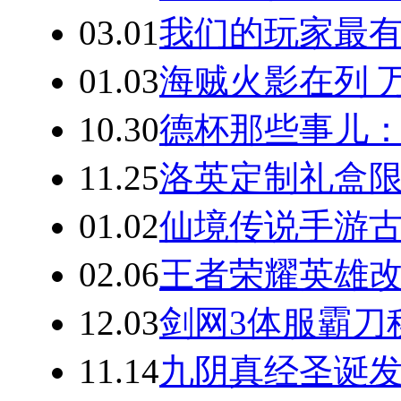
03.01
我们的玩家最有
01.03
海贼火影在列 万
10.30
德杯那些事儿
11.25
洛英定制礼盒限量
01.02
仙境传说手游古
02.06
王者荣耀英雄改
12.03
剑网3体服霸刀
11.14
九阴真经圣诞发