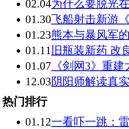
02.04
为什么要脱光在
01.30
飞船射击新游《
01.23
熊本与暴风军的
01.11
旧瓶装新药 改
01.07
《剑网3》重建
12.03
阴阳师解读真实
热门排行
01.12
一看吓一跳：雷