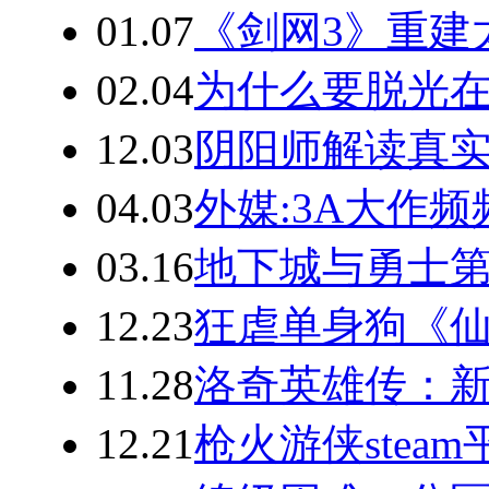
01.07
《剑网3》重建
02.04
为什么要脱光在
12.03
阴阳师解读真实
04.03
外媒:3A大作
03.16
地下城与勇士
12.23
狂虐单身狗《仙
11.28
洛奇英雄传：新
12.21
枪火游侠stea